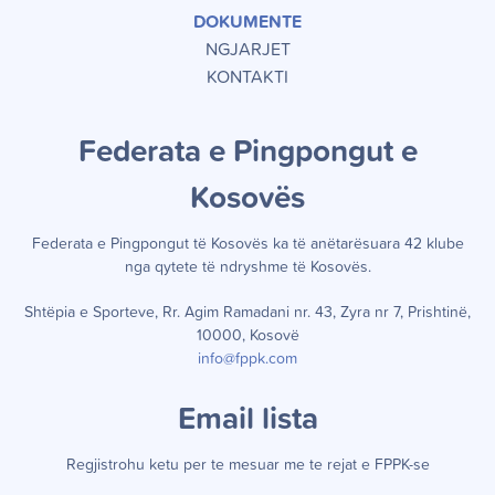
DOKUMENTE
NGJARJET
KONTAKTI
Federata e Pingpongut e
Kosov
ë
s
Federata e Pingpongut të Kosov
ë
s ka t
ë
an
ë
tar
ë
suara 42 klube
nga qytete t
ë
ndryshme t
ë
Kosov
ë
s.
Shtëpia e Sporteve, Rr. Agim Ramadani nr. 43, Zyra nr 7, Prishtinë,
10000, Kosovë
info@fppk.com
Email lista
Regjistrohu ketu per te mesuar me te rejat e FPPK-se