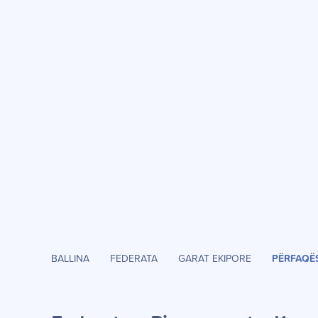
BALLINA
FEDERATA
GARAT EKIPORE
PËRFAQË