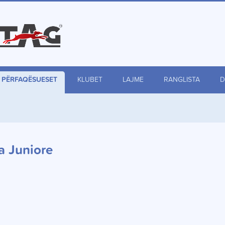
PËRFAQËSUESET
KLUBET
LAJME
RANGLISTA
D
a Juniore