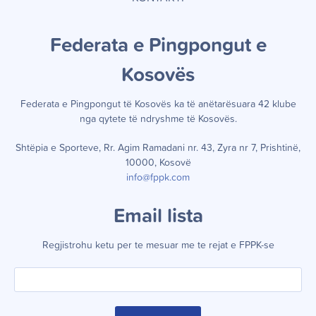
Federata e Pingpongut e
Kosov
ë
s
Federata e Pingpongut të Kosov
ë
s ka t
ë
an
ë
tar
ë
suara 42 klube
nga qytete t
ë
ndryshme t
ë
Kosov
ë
s.
Shtëpia e Sporteve, Rr. Agim Ramadani nr. 43, Zyra nr 7, Prishtinë,
10000, Kosovë
info@fppk.com
Email lista
Regjistrohu ketu per te mesuar me te rejat e FPPK-se