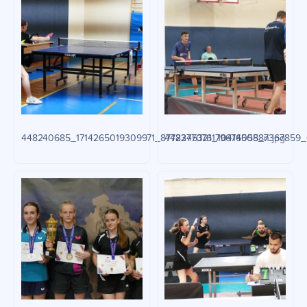
448240685_1714265019309971_8772345321179676058_n.jpg
448277076_1041450587367859_