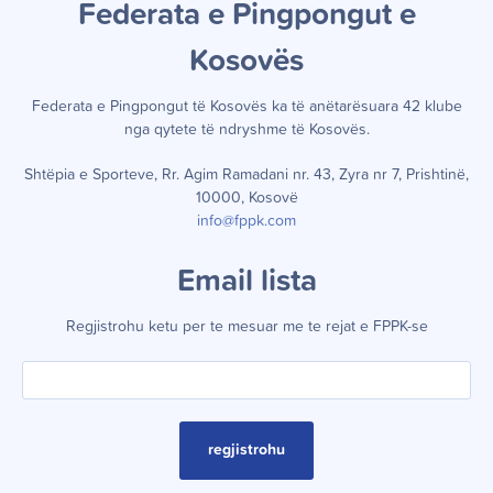
Federata e Pingpongut e
Kosov
ë
s
Federata e Pingpongut të Kosov
ë
s ka t
ë
an
ë
tar
ë
suara 42 klube
nga qytete t
ë
ndryshme t
ë
Kosov
ë
s.
Shtëpia e Sporteve, Rr. Agim Ramadani nr. 43, Zyra nr 7, Prishtinë,
10000, Kosovë
info@fppk.com
Email lista
Regjistrohu ketu per te mesuar me te rejat e FPPK-se
regjistrohu