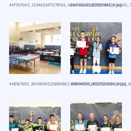
447767003_1234632471278142_4268182602422537341_n.jpg
448156681_839564010834600_76
448167653_8008140525890660_5346470529327319206_n.jpg
448190516_477332908097422_6