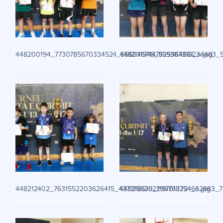
448200194_7730785670334524_5560467447525964661_n.jpg
448201948_859387316234483_5
448212402_7631552203626415_4373166262296768224_n.jpg
448218510_1197013754662883_7