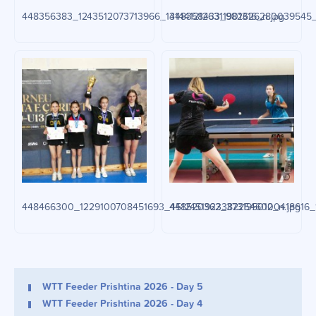
448356383_1243512073713966_1314412126311901316_n.jpg
448358433_982626280039545_6
448466300_1229100708451693_4512451923382254602_n.jpg
448520362_3731950100418616_
WTT Feeder Prishtina 2026 - Day 5
WTT Feeder Prishtina 2026 - Day 4