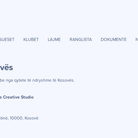
SUESET
KLUBET
LAJME
RANGLISTA
DOKUMENTE
ov
ë
s
be nga qytete t
ë
ndryshme t
ë
Kosov
ë
s.
a Creative Studio
shtinë, 10000, Kosovë