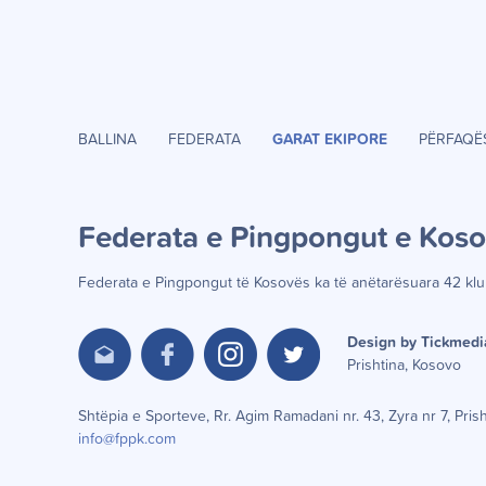
BALLINA
FEDERATA
GARAT EKIPORE
PËRFAQË
Federata e Pingpongut e Kos
Federata e Pingpongut të Kosov
ë
s ka t
ë
an
ë
tar
ë
suara 42 klu
Design by Tickmedi
Prishtina, Kosovo
Shtëpia e Sporteve, Rr. Agim Ramadani nr. 43, Zyra nr 7, Pri
info@fppk.com