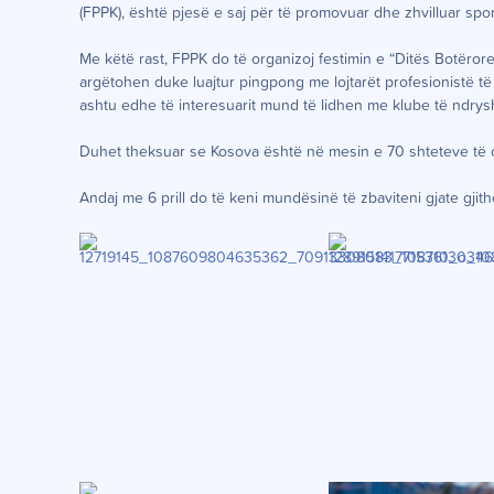
(FPPK), është pjesë e saj për të promovuar dhe zhvilluar spo
Me këtë rast, FPPK do të organizoj festimin e “Ditës Botëror
argëtohen duke luajtur pingpong me lojtarët profesionistë të
ashtu edhe të interesuarit mund të lidhen me klube të ndry
Duhet theksuar se Kosova është në mesin e 70 shteteve të ci
Andaj me 6 prill do të keni mundësinë të zbaviteni gjate gjith