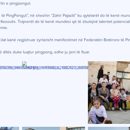
rtin e pingpongut.
e të PingPongut”, në sheshin “Zahir Pajaziti” ku qytetarët do të kenë mun
 Kosovës. Trajnerët do të kenë mundësi që të zbulojnë talentet potencial
shme.
lat kanë regjistruar zyrtarisht manifestimet në Federatën Botërore të P
ë ditës duke luajtur pingpong, edhe ju jeni të ftuar.