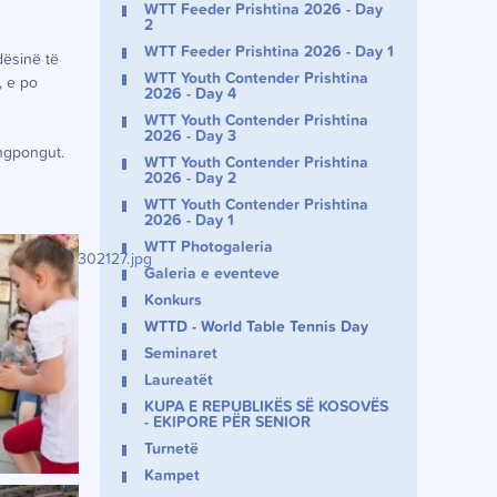
WTT Feeder Prishtina 2026 - Day
2
WTT Feeder Prishtina 2026 - Day 1
dësinë të
WTT Youth Contender Prishtina
, e po
2026 - Day 4
WTT Youth Contender Prishtina
2026 - Day 3
ingpongut.
WTT Youth Contender Prishtina
2026 - Day 2
WTT Youth Contender Prishtina
2026 - Day 1
WTT Photogaleria
Galeria e eventeve
Konkurs
WTTD - World Table Tennis Day
Seminaret
Laureatët
KUPA E REPUBLIKËS SË KOSOVËS
- EKIPORE PËR SENIOR
Turnetë
Kampet