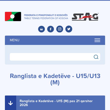
MENU
search
Ranglista e Kadetëve - U15/U13
(M)
Ranglista e Kadetëve - U15 (M) pas 21 qershor
2026