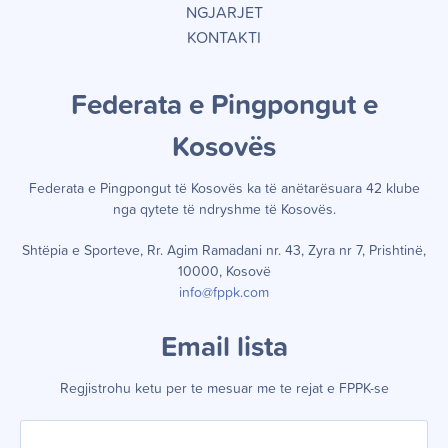
NGJARJET
KONTAKTI
Federata e Pingpongut e
Kosov
ë
s
Federata e Pingpongut të Kosov
ë
s ka t
ë
an
ë
tar
ë
suara 42 klube
nga qytete t
ë
ndryshme t
ë
Kosov
ë
s.
Shtëpia e Sporteve, Rr. Agim Ramadani nr. 43, Zyra nr 7, Prishtinë,
10000, Kosovë
info@fppk.com
Email lista
Regjistrohu ketu per te mesuar me te rejat e FPPK-se