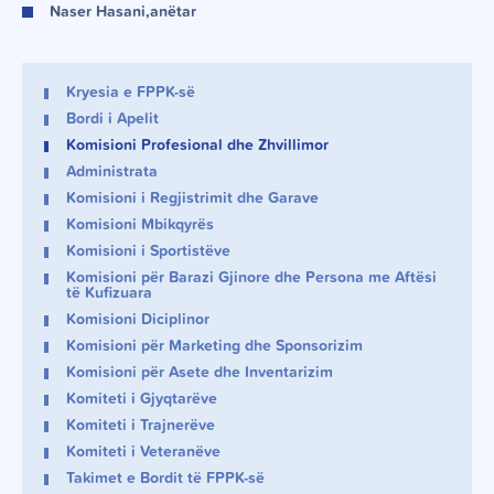
Naser Hasani,
anëtar
Kryesia e FPPK-së
Bordi i Apelit
Komisioni Profesional dhe Zhvillimor
Administrata
Komisioni i Regjistrimit dhe Garave
Komisioni Mbikqyrës
Komisioni i Sportistëve
Komisioni për Barazi Gjinore dhe Persona me Aftësi
të Kufizuara
Komisioni Diciplinor
Komisioni për Marketing dhe Sponsorizim
Komisioni për Asete dhe Inventarizim
Komiteti i Gjyqtarëve
Komiteti i Trajnerëve
Komiteti i Veteranëve
Takimet e Bordit të FPPK-së