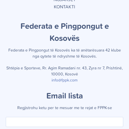
KONTAKTI
Federata e Pingpongut e
Kosov
ë
s
Federata e Pingpongut të Kosov
ë
s ka t
ë
an
ë
tar
ë
suara 42 klube
nga qytete t
ë
ndryshme t
ë
Kosov
ë
s.
Shtëpia e Sporteve, Rr. Agim Ramadani nr. 43, Zyra nr 7, Prishtinë,
10000, Kosovë
info@fppk.com
Email lista
Regjistrohu ketu per te mesuar me te rejat e FPPK-se