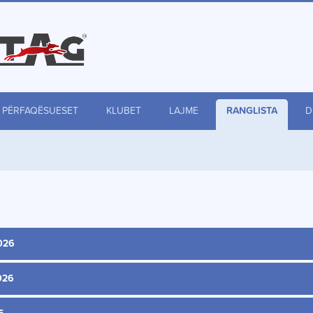
PËRFAQËSUESET
KLUBET
LAJME
RANGLISTA
D
2026
2026