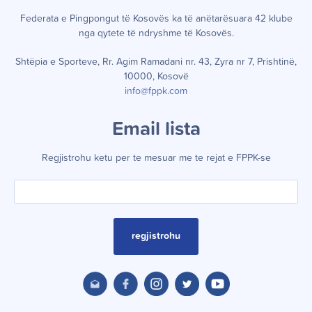
Federata e Pingpongut të Kosov
ë
s ka t
ë
an
ë
tar
ë
suara 42 klube
nga qytete t
ë
ndryshme t
ë
Kosov
ë
s.
Shtëpia e Sporteve, Rr. Agim Ramadani nr. 43, Zyra nr 7, Prishtinë,
10000, Kosovë
info@fppk.com
Email lista
Regjistrohu ketu per te mesuar me te rejat e FPPK-se
regjistrohu