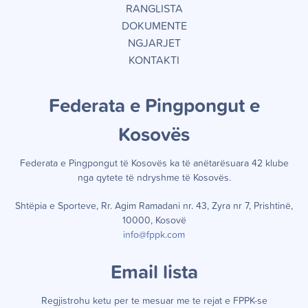
RANGLISTA
DOKUMENTE
NGJARJET
KONTAKTI
Federata e Pingpongut e
Kosov
ë
s
Federata e Pingpongut të Kosov
ë
s ka t
ë
an
ë
tar
ë
suara 42 klube
nga qytete t
ë
ndryshme t
ë
Kosov
ë
s.
Shtëpia e Sporteve, Rr. Agim Ramadani nr. 43, Zyra nr 7, Prishtinë,
10000, Kosovë
info@fppk.com
Email lista
Regjistrohu ketu per te mesuar me te rejat e FPPK-se