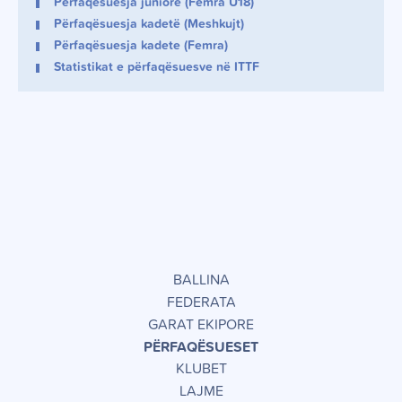
Përfaqësuesja juniore (Femra U18)
Përfaqësuesja kadetë (Meshkujt)
Përfaqësuesja kadete (Femra)
Statistikat e përfaqësuesve në ITTF
BALLINA
FEDERATA
GARAT EKIPORE
PËRFAQËSUESET
KLUBET
LAJME