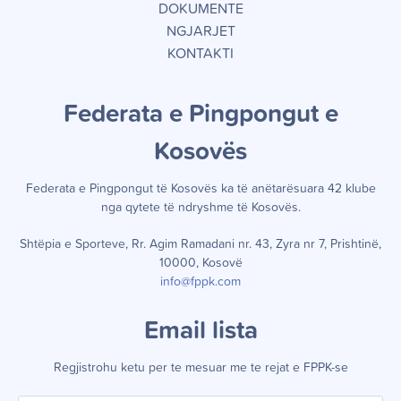
DOKUMENTE
NGJARJET
KONTAKTI
Federata e Pingpongut e
Kosov
ë
s
Federata e Pingpongut të Kosov
ë
s ka t
ë
an
ë
tar
ë
suara 42 klube
nga qytete t
ë
ndryshme t
ë
Kosov
ë
s.
Shtëpia e Sporteve, Rr. Agim Ramadani nr. 43, Zyra nr 7, Prishtinë,
10000, Kosovë
info@fppk.com
Email lista
Regjistrohu ketu per te mesuar me te rejat e FPPK-se