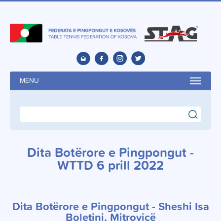
MENU
search
Dita Botërore e Pingpongut -
WTTD 6 prill 2022
Dita Botërore e Pingpongut - Sheshi Isa
Boletini, Mitrovicë