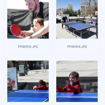
P1190510.JPG
P1190514.JPG