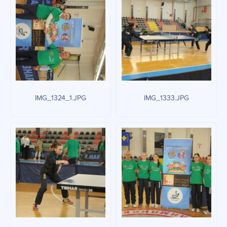
IMG_1324_1.JPG
IMG_1333.JPG