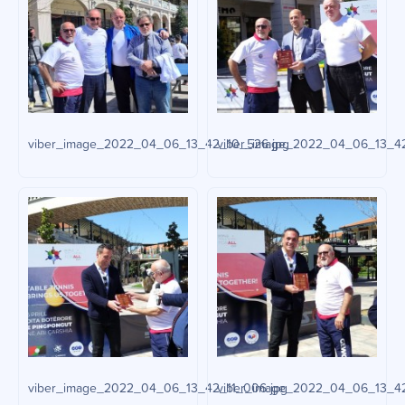
viber_image_2022_04_06_13_42_10_526.jpg
viber_image_2022_04_06_13_42
viber_image_2022_04_06_13_42_11_006.jpg
viber_image_2022_04_06_13_42_