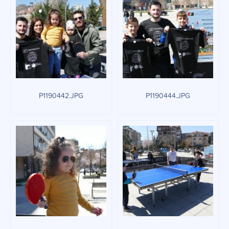
P1190442.JPG
P1190444.JPG