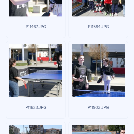
P11467.JPG
P11584.JPG
P11623.JPG
P11903.JPG