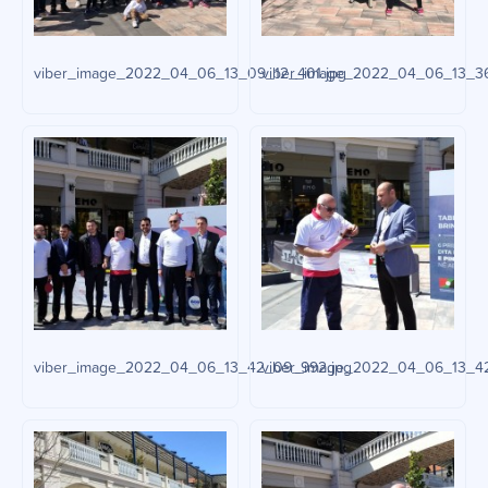
viber_image_2022_04_06_13_09_12_401.jpg
viber_image_2022_04_06_13_3
viber_image_2022_04_06_13_42_09_992.jpg
viber_image_2022_04_06_13_42