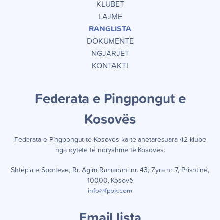
KLUBET
LAJME
RANGLISTA
DOKUMENTE
NGJARJET
KONTAKTI
Federata e Pingpongut e
Kosov
ë
s
Federata e Pingpongut të Kosov
ë
s ka t
ë
an
ë
tar
ë
suara 42 klube
nga qytete t
ë
ndryshme t
ë
Kosov
ë
s.
Shtëpia e Sporteve, Rr. Agim Ramadani nr. 43, Zyra nr 7, Prishtinë,
10000, Kosovë
info@fppk.com
Email lista