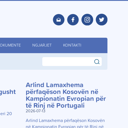
OKUMENTE
NGJARJET
KONTAKTI
search
Arlind Lamaxhema
 gusht
përfaqëson Kosovën në
Kampionatin Evropian për
të Rinj në Portugali
2026-07-13
deri 20
Arlind Lamaxhema përfaqëson Kosovën
në Kampionatin Evropian për të Rinj në