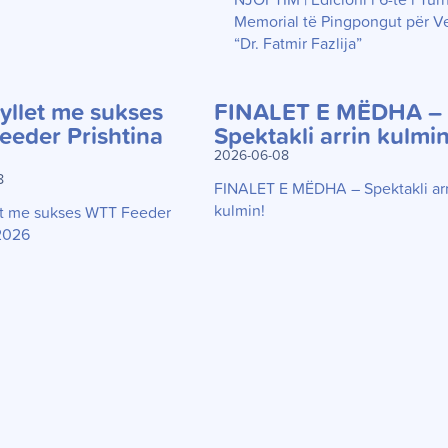
NJOFTIM | Edicioni i 6-të i Tur
Memorial të Pingpongut për V
“Dr. Fatmir Fazlija”
llet me sukses
FINALET E MËDHA –
eder Prishtina
Spektakli arrin kulmin
2026-06-08
8
FINALET E MËDHA – Spektakli ar
kulmin!
t me sukses WTT Feeder
 2026