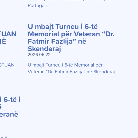
Portugali
U mbajt Turneu i 6-të
TUAN
Memorial për Veteran “Dr.
NË
Fatmir Fazlija” në
Skenderaj
2026-06-22
ESTUAN
U mbajt Turneu i 6-të Memorial për
Veteran “Dr. Fatmir Fazlija” në Skenderaj
 6-të i
ë
eranë