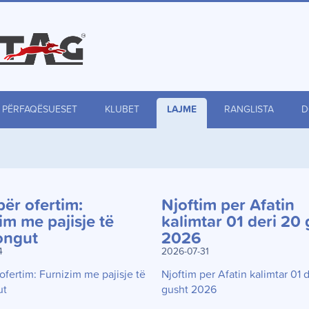
PËRFAQËSUESET
KLUBET
LAJME
RANGLISTA
D
për ofertim:
Njoftim per Afatin
im me pajisje të
kalimtar 01 deri 20
ongut
2026
4
2026-07-31
ofertim: Furnizim me pajisje të
Njoftim per Afatin kalimtar 01 
ut
gusht 2026