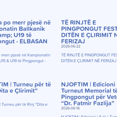
 po merr pjesë në
TË RINJTË E
natin Ballkanik
PINGPONGUT FES
amp; U19 të
DITËN E ÇLIRIMIT 
ongut - ELBASAN
FERIZAJ
2026-06-22
 merr pjesë në Kampionatin
TË RINJTË E PINGPONGUT F
U15 & U19 të Pingpongut -
DITËN E ÇLIRIMIT NË FERIZAJ
M | Turneu për të
NJOFTIM | Edicioni i
ita e Çlirimit”
Turneut Memorial t
Pingpongut për Vet
“Dr. Fatmir Fazlija”
Turneu për të Rinj “Dita e
2026-06-16