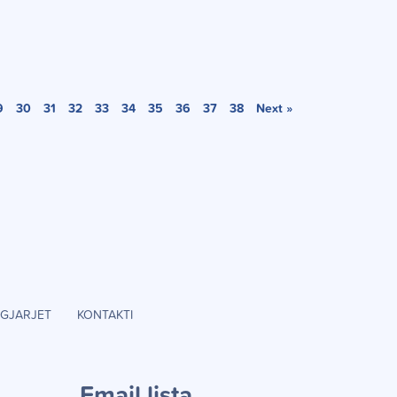
9
30
31
32
33
34
35
36
37
38
Next »
GJARJET
KONTAKTI
Email lista