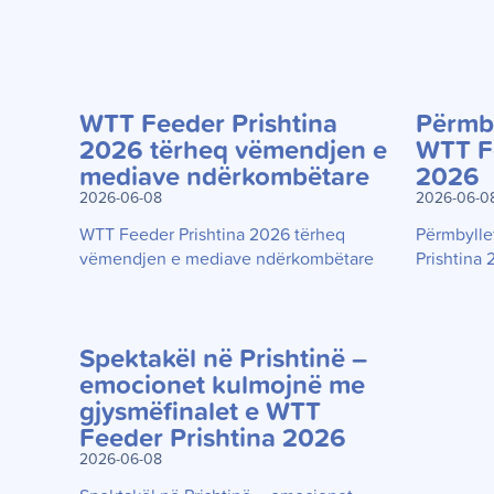
WTT Feeder Prishtina
Përmby
2026 tërheq vëmendjen e
WTT Fe
mediave ndërkombëtare
2026
2026-06-08
2026-06-0
WTT Feeder Prishtina 2026 tërheq
Përmbylle
vëmendjen e mediave ndërkombëtare
Prishtina
Spektakël në Prishtinë –
emocionet kulmojnë me
gjysmëfinalet e WTT
Feeder Prishtina 2026
2026-06-08