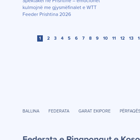
Spektakël në Prishtinë – emocionet
kulmojnë me gjysmëfinalet e WTT
Feeder Prishtina 2026
1
2
3
4
5
6
7
8
9
10
11
12
13
1
BALLINA
FEDERATA
GARAT EKIPORE
PËRFAQË
Federata e Pingpongut e Kos