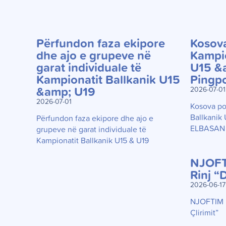
Përfundon faza ekipore
Kosova
dhe ajo e grupeve në
Kampio
garat individuale të
U15 &
Kampionatit Ballkanik U15
Pingp
&amp; U19
2026-07-01
2026-07-01
Kosova po
Ballkanik 
Përfundon faza ekipore dhe ajo e
ELBASAN
grupeve në garat individuale të
Kampionatit Ballkanik U15 & U19
NJOFTI
Rinj “D
2026-06-17
NJOFTIM | 
Çlirimit”