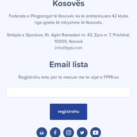
Kosov
ë
s
Federata e Pingpongut të Kosov
ë
s ka t
ë
an
ë
tar
ë
suara 42 klube
nga qytete t
ë
ndryshme t
ë
Kosov
ë
s.
Shtëpia e Sporteve, Rr. Agim Ramadani nr. 43, Zyra nr 7, Prishtinë,
10000, Kosovë
info@fppk.com
Email lista
Regjistrohu ketu per te mesuar me te rejat e FPPK-se
regjistrohu