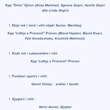
Kpp “Drita” Gjilan
(Alma Mehmeti, Egzona Zeqiri, Hanife Zeqiri
dhe Linda Zeqiri)
Ekipi m
ë
i mirë i vitit n
ë
për Senior -Meshkuj:
Kpp “Lidhja e Prizrenit” Prizren
(Blend Hajdari, Blend Kiseri,
Fati Karabaxhaku, Kreshnik Mahmuti).
Klubi m
ë
i suksesshëm i vitit
Kpp ‘Lidhja e Prizrenit”-Prizren
Punëtori sportiv i vitit:
Qamil Vishaj - anëtar i bordit.
Gjyqtari i vitit :
Naim Azemi, Gjyqtar