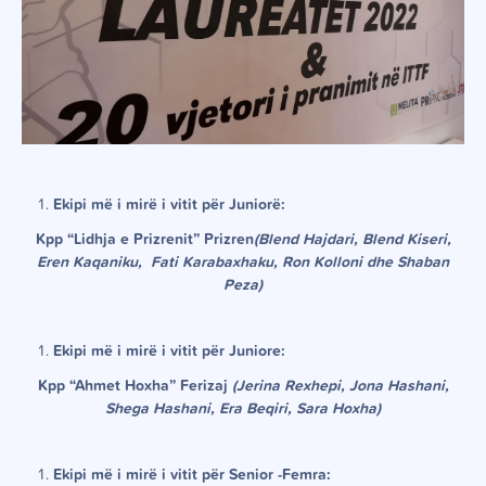
Ekipi m
ë
i mirë i vitit për Juniorë:
Kpp “Lidhja e Prizrenit” Prizren
(Blend Hajdari, Blend Kiseri,
Eren Kaqaniku, Fati Karabaxhaku, Ron Kolloni dhe Shaban
Peza)
Ekipi m
ë
i mirë i vitit për Juniore:
Kpp “Ahmet Hoxha” Ferizaj
(Jerina Rexhepi, Jona Hashani,
Shega Hashani, Era Beqiri, Sara Hoxha)
Ekipi m
ë
i mirë i vitit për Senior -Femra: