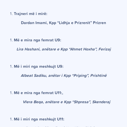
Trajneri më i mirë:
Dardan Imami, Kpp “Lidhja e Prizrenit” Prizren
Më e mira nga femrat U9:
Lira Hashani, anëtare e Kpp “Ahmet Hoxha”, Ferizaj
Më i miri nga meshkujt U9:
Albeat Sadiku, anëtar i Kpp “Priping”, Prishtinë
Më e mira nga femrat U11:,
Vlera Beqa, anëtare e Kpp “Shpresa”, Skenderaj
Më i miri nga meshkujt U11: