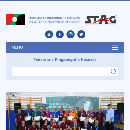
MENU
Federata e Pingpongut e Kosovës
search