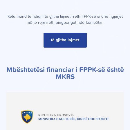
K
ë
tu mund t
ë
ndiqni t
ë
gjitha lajmet rreth FPPK-s
ë
si dhe ngjarjet
m
ë
t
ë
reja rreth pingpongut nd
ë
rkombëtar.
të gjitha lajmet
Mbështetësi financiar i FPPK-së është
MKRS