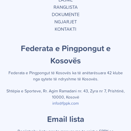
LAJME
RANGLISTA
DOKUMENTE
NGJARJET
KONTAKTI
Federata e Pingpongut e
Kosov
ë
s
Federata e Pingpongut të Kosov
ë
s ka t
ë
an
ë
tar
ë
suara 42 klube
nga qytete t
ë
ndryshme t
ë
Kosov
ë
s.
Shtëpia e Sporteve, Rr. Agim Ramadani nr. 43, Zyra nr 7, Prishtinë,
10000, Kosovë
info@fppk.com
Email lista